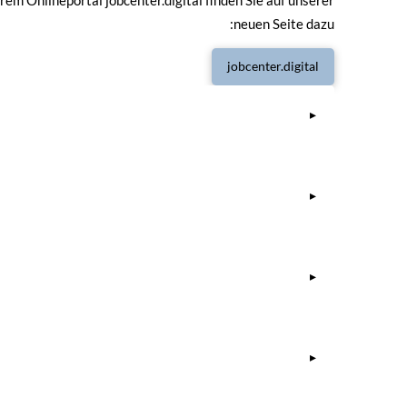
em Onlineportal jobcenter.digital finden Sie auf unserer
neuen Seite dazu:
jobcenter.digital
▸
▸
▸
▸