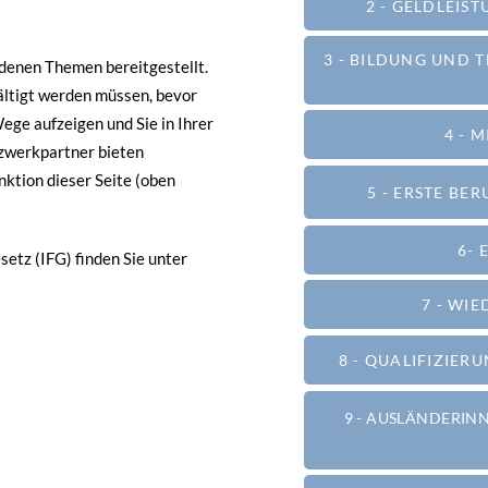
2 - GELDLEI
3 - BILDUNG UND 
edenen Themen bereitgestellt.
ltigt werden müssen, bevor
ege aufzeigen und Sie in Ihrer
4 - 
tzwerkpartner bieten
ktion dieser Seite (oben
5 - ERSTE B
6- 
etz (IFG) finden Sie unter
7 - WI
8 - QUALIFIZIE
9 - AUSLÄNDERIN