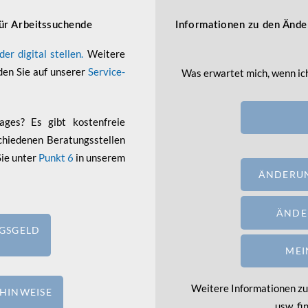
ür Arbeitssuchende
Informationen zu den Änd
er digital stellen.
Weitere
den Sie auf unserer
Service-
Was erwartet mich, wenn i
ages? Es gibt kostenfreie
chiedenen Beratungsstellen
Sie unter
Punkt 6
in unserem
ÄNDERUN
ÄNDE
GSGELD
MEI
Weitere Informationen zu
HINWEISE
usw. fi