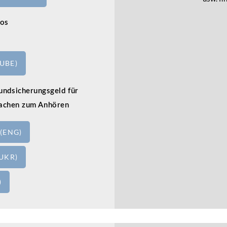
fos
UBE)
undsicherungsgeld für
rachen zum Anhören
(ENG)
UKR)
)