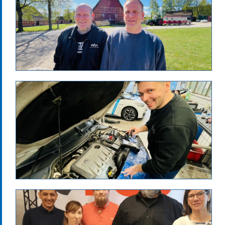
a.mergner
Erfolgsgeschichten
jobcenter-news
Optional
Jan.Rimmele
Erfolgsgeschichten
jobcenter-news
Optional