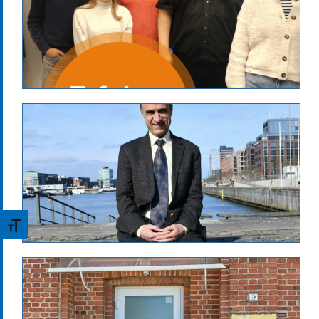
Jan.Rimmele
Erfolgsgeschichten
jobcenter-news
Optional
Schrift vergrößern
Jan.Rimmele
Erfolgsgeschichten
jobcenter-news
Optional