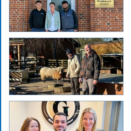
a.mergner
Erfolgsgeschichten
jobcenter-news
Optional
Jan.Rimmele
Erfolgsgeschichten
jobcenter-news
Optional