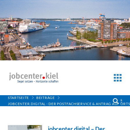
STARTSEITE
BEITRÄGE
Suc
JOBCENTER.DIGITAL - DER POSTFACHSERVICE & ANTRAG AUF OR
jobcenter.digital – Der