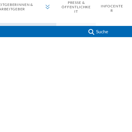
PRESSE &
EITGEBERINNEN &
INFOCENTE
ÖFFENTLICHKE
ARBEITGEBER
R
IT
Suche