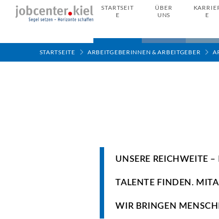
STARTSEIT
ÜBER
KARRIE
E
UNS
E
STARTSEITE
ARBEITGEBERINNEN & ARBEITGEBER
A
UNSERE REICHWEITE – 
TALENTE FINDEN. MIT
WIR BRINGEN MENSC