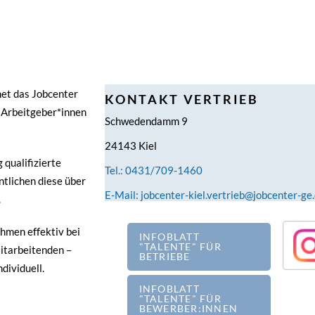
net das Jobcenter
KONTAKT VERTRIEB
 Arbeitgeber*innen
Schwedendamm 9
24143 Kiel
qualifizierte
Tel.: 0431/709-1460
tlichen diese über
E-Mail: jobcenter-kiel.vertrieb@jobcenter-ge
.
hmen effektiv bei
INFOBLATT
"TALENTE" FÜR
itarbeitenden –
BETRIEBE
dividuell.
INFOBLATT
"TALENTE" FÜR
BEWERBER:INNEN