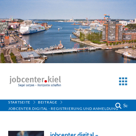
STARTSEITE
BEITRÄGE
Suche
JOBCENTER.DIGITAL - REGISTRIERUNG UND ANMELDUNG
jobcenter.digital –