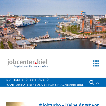
STARTSEITE
BEITRÄGE
Suche
#JOBTURBO - KEINE ANGST VOR SPRACHBARRIEREN!
#Jobturbo – Keine Angst vor