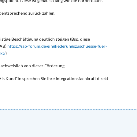
gspflicht. Diese ist genau so lang wie die Förderdauer.
g entsprechend zurück zahlen.
stige Beschäftigung deutlich steigen (Bsp. diese
IAB)
https://iab-forum.de/eingliederungszuschuesse-fuer-
kt/
)
nachweislich von dieser Förderung.
 Als Kund*in sprechen Sie Ihre Integrationsfachkraft direkt