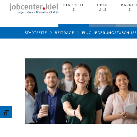
STARTSEIT
ÜBER
KARRIE
E
UNS
E
STARTSEITE
BEITRÄGE
EINGLIEDERUNGSZUSCHUSS
Schrift vergrößern