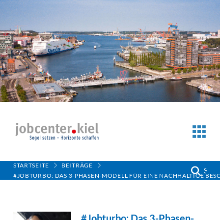
STARTSEITE
BEITRÄGE
Such
#JOBTURBO: DAS 3-PHASEN-MODELL FÜR EINE NACHHALTIGE BES
#Jobturbo: Das 3-Phasen-