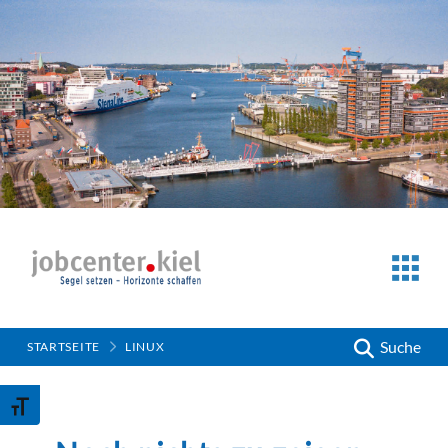
Suche
STARTSEITE
LINUX
Schrift vergrößern