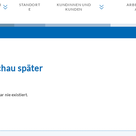
R
STANDORT
KUNDINNEN UND
ARB
E
KUNDEN
chau später
ar nie existiert.